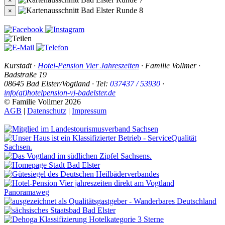
×
×
Kurstadt
·
Hotel-Pension Vier Jahreszeiten
·
Familie Vollmer
·
Badstraße 19
08645
Bad Elster
/
Vogtland
· Tel:
037437 / 53930
·
info(at)hotelpension-vj-badelster.de
© Familie Vollmer 2026
AGB
|
Datenschutz
|
Impressum