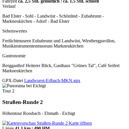
Fahrzeit
ca. 2,5 Std. gemütlich / ca. 1.5 Std. schnell
Verlauf
Bad Elster - Sohl - Landwüst - Schönlind - Eubabrunn -
Markneukirchen - Adorf - Bad Elster
Sehenswertes
Freilichtmuseen Eubabrunn und Landwüst, Wirstbergpavillon,
Musikinstrumentenmuseum Markneukirchen
Gastronomie
Berggasthof Heiterer Blick, Gasthaus "Grünes Tal", Café Seifert
Markneukirchen
GPX-Datei
Landwuest-Erlbach-MKN.gpx
Tour 2
Straßen-Runde 2
Höhentour Rossbach - Ebmath - Eichigt
Karte öffnen
Länge
41,1 km | 490 HM