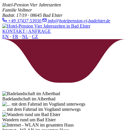
Hotel-Pension Vier Jahreszeiten
Familie Vollmer
Badstr. 17/19 · 08645 Bad Elster
+49 37437 53930
info@hotelpension-vj-badelster.de
KONTAKT | ANFRAGE
EN
·
FR
·
NL
·
CZ
Badelandschaft im Albertbad
... mit dem Fahrrad im Vogtland unterwegs
Wandern rund um Bad Elster