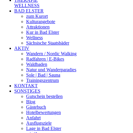
THERAPIE
WELLNESS
BAD ELSTER
zum Kurort
Kulturangebote
Attraktionen
Kur in Bad Elster
Wellness
Sächsische Staatsbäder
AKTIV
Wandern / Nordic Walking
Radfahren | E-Bikes
Waldbaden
Natur und Wanderparadies
Sole | Bad | Sauna
Trainingszentrum
KONTAKT
SONSTIGES
Gutschein bestellen
Blog
Gästebuch
Hotelbewertungen
Anfahrt
Ausflugsziele
Lage in Bad Elster