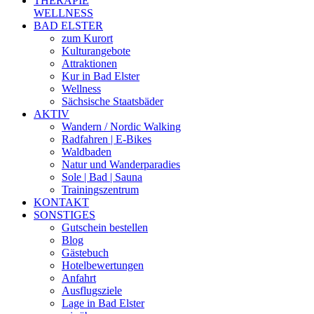
THERAPIE
WELLNESS
BAD ELSTER
zum Kurort
Kulturangebote
Attraktionen
Kur in Bad Elster
Wellness
Sächsische Staatsbäder
AKTIV
Wandern / Nordic Walking
Radfahren | E-Bikes
Waldbaden
Natur und Wanderparadies
Sole | Bad | Sauna
Trainingszentrum
KONTAKT
SONSTIGES
Gutschein bestellen
Blog
Gästebuch
Hotelbewertungen
Anfahrt
Ausflugsziele
Lage in Bad Elster