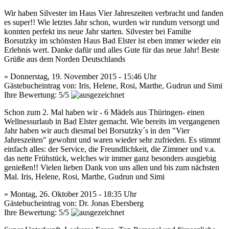
Wir haben Silvester im Haus Vier Jahreszeiten verbracht und fanden
es super!! Wie letztes Jahr schon, wurden wir rundum versorgt und
konnten perfekt ins neue Jahr starten. Silvester bei Familie
Borsutzky im schönsten Haus Bad Elster ist eben immer wieder ein
Erlebnis wert. Danke dafür und alles Gute für das neue Jahr! Beste
Grüße aus dem Norden Deutschlands
» Donnerstag, 19. November 2015 - 15:46 Uhr
Gästebucheintrag
von:
Iris, Helene, Rosi, Marthe, Gudrun und Simi
Ihre Bewertung: 5/5
Schon zum 2. Mal haben wir - 6 Mädels aus Thüringen- einen
Wellnessurlaub in Bad Elster gemacht. Wie bereits im vergangenen
Jahr haben wir auch diesmal bei Borsutzky´s in den "Vier
Jahreszeiten" gewohnt und waren wieder sehr zufrieden. Es stimmt
einfach alles: der Service, die Freundlichkeit, die Zimmer und v.a.
das nette Frühstück, welches wir immer ganz besonders ausgiebig
genießen!! Vielen lieben Dank von uns allen und bis zum nächsten
Mal. Iris, Helene, Rosi, Marthe, Gudrun und Simi
» Montag, 26. Oktober 2015 - 18:35 Uhr
Gästebucheintrag
von:
Dr. Jonas Ebersberg
Ihre Bewertung: 5/5