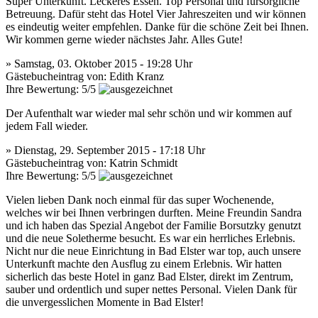
Super Unterkunft. Leckeres Essen. Top Personal und fürsorgliche
Betreuung. Dafür steht das Hotel Vier Jahreszeiten und wir können
es eindeutig weiter empfehlen. Danke für die schöne Zeit bei Ihnen.
Wir kommen gerne wieder nächstes Jahr. Alles Gute!
» Samstag, 03. Oktober 2015 - 19:28 Uhr
Gästebucheintrag
von:
Edith Kranz
Ihre Bewertung: 5/5
Der Aufenthalt war wieder mal sehr schön und wir kommen auf
jedem Fall wieder.
» Dienstag, 29. September 2015 - 17:18 Uhr
Gästebucheintrag
von:
Katrin Schmidt
Ihre Bewertung: 5/5
Vielen lieben Dank noch einmal für das super Wochenende,
welches wir bei Ihnen verbringen durften. Meine Freundin Sandra
und ich haben das Spezial Angebot der Familie Borsutzky genutzt
und die neue Soletherme besucht. Es war ein herrliches Erlebnis.
Nicht nur die neue Einrichtung in Bad Elster war top, auch unsere
Unterkunft machte den Ausflug zu einem Erlebnis. Wir hatten
sicherlich das beste Hotel in ganz Bad Elster, direkt im Zentrum,
sauber und ordentlich und super nettes Personal. Vielen Dank für
die unvergesslichen Momente in Bad Elster!