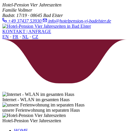
Hotel-Pension Vier Jahreszeiten
Familie Vollmer
Badstr. 17/19 · 08645 Bad Elster
+49 37437 53930
info@hotelpension-vj-badelster.de
KONTAKT | ANFRAGE
EN
·
FR
·
NL
·
CZ
Internet - WLAN im gesamten Haus
unsere Ferienwohnung im separaten Haus
Hotel-Pension Vier Jahreszeiten
HOME