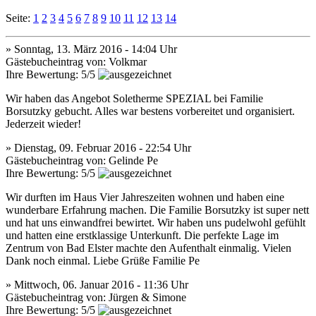
Seite:
1
2
3
4
5
6
7
8
9
10
11
12
13
14
» Sonntag, 13. März 2016 - 14:04 Uhr
Gästebucheintrag
von:
Volkmar
Ihre Bewertung: 5/5
Wir haben das Angebot Soletherme SPEZIAL bei Familie
Borsutzky gebucht. Alles war bestens vorbereitet und organisiert.
Jederzeit wieder!
» Dienstag, 09. Februar 2016 - 22:54 Uhr
Gästebucheintrag
von:
Gelinde Pe
Ihre Bewertung: 5/5
Wir durften im Haus Vier Jahreszeiten wohnen und haben eine
wunderbare Erfahrung machen. Die Familie Borsutzky ist super nett
und hat uns einwandfrei bewirtet. Wir haben uns pudelwohl gefühlt
und hatten eine erstklassige Unterkunft. Die perfekte Lage im
Zentrum von Bad Elster machte den Aufenthalt einmalig. Vielen
Dank noch einmal. Liebe Grüße Familie Pe
» Mittwoch, 06. Januar 2016 - 11:36 Uhr
Gästebucheintrag
von:
Jürgen & Simone
Ihre Bewertung: 5/5