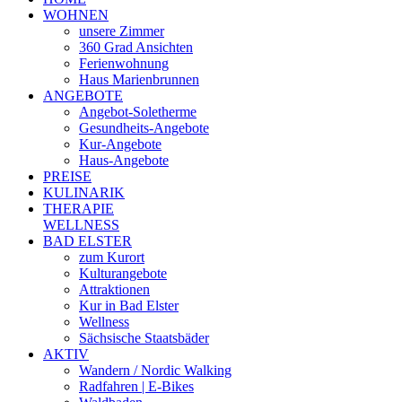
WOHNEN
unsere Zimmer
360 Grad Ansichten
Ferienwohnung
Haus Marienbrunnen
ANGEBOTE
Angebot-Soletherme
Gesundheits-Angebote
Kur-Angebote
Haus-Angebote
PREISE
KULINARIK
THERAPIE
WELLNESS
BAD ELSTER
zum Kurort
Kulturangebote
Attraktionen
Kur in Bad Elster
Wellness
Sächsische Staatsbäder
AKTIV
Wandern / Nordic Walking
Radfahren | E-Bikes