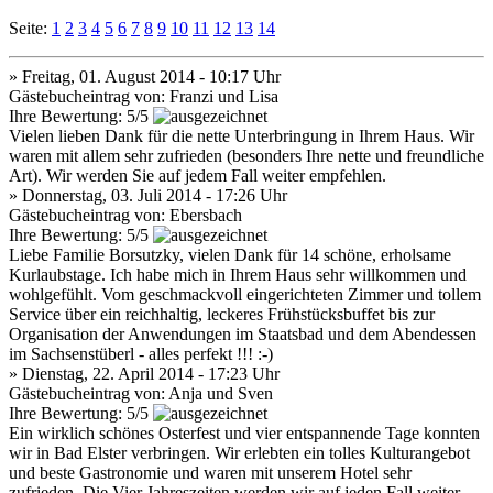
Seite:
1
2
3
4
5
6
7
8
9
10
11
12
13
14
» Freitag, 01. August 2014 - 10:17 Uhr
Gästebucheintrag von: Franzi und Lisa
Ihre Bewertung: 5/5
Vielen lieben Dank für die nette Unterbringung in Ihrem Haus. Wir
waren mit allem sehr zufrieden (besonders Ihre nette und freundliche
Art). Wir werden Sie auf jedem Fall weiter empfehlen.
» Donnerstag, 03. Juli 2014 - 17:26 Uhr
Gästebucheintrag von: Ebersbach
Ihre Bewertung: 5/5
Liebe Familie Borsutzky, vielen Dank für 14 schöne, erholsame
Kurlaubstage. Ich habe mich in Ihrem Haus sehr willkommen und
wohlgefühlt. Vom geschmackvoll eingerichteten Zimmer und tollem
Service über ein reichhaltig, leckeres Frühstücksbuffet bis zur
Organisation der Anwendungen im Staatsbad und dem Abendessen
im Sachsenstüberl - alles perfekt !!! :-)
» Dienstag, 22. April 2014 - 17:23 Uhr
Gästebucheintrag von: Anja und Sven
Ihre Bewertung: 5/5
Ein wirklich schönes Osterfest und vier entspannende Tage konnten
wir in Bad Elster verbringen. Wir erlebten ein tolles Kulturangebot
und beste Gastronomie und waren mit unserem Hotel sehr
zufrieden. Die Vier Jahreszeiten werden wir auf jeden Fall weiter