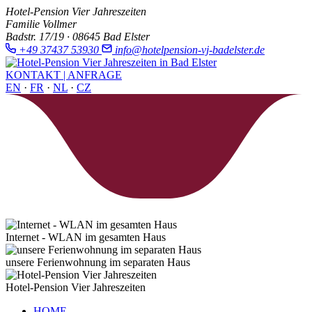
Hotel-Pension Vier Jahreszeiten
Familie Vollmer
Badstr. 17/19 · 08645 Bad Elster
+49 37437 53930
info@hotelpension-vj-badelster.de
KONTAKT | ANFRAGE
EN
·
FR
·
NL
·
CZ
Internet - WLAN im gesamten Haus
unsere Ferienwohnung im separaten Haus
Hotel-Pension Vier Jahreszeiten
HOME