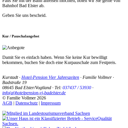
Falls Sie mit der Bahn anreisen möchten, holen wir Sie gerne von
Bahnhof Bad Elster ab.
Geben Sie uns bescheid.
Kur / Pauschalangebot
Damit Sie es einfach haben. Wenn Sie keine Kur bewilligt
bekommen, buchen Sie doch eine Kurpauschale zum Festpreis.
Kurstadt
·
Hotel-Pension Vier Jahreszeiten
·
Familie Vollmer
·
Badstraße 19
08645
Bad Elster
/
Vogtland
· Tel:
037437 / 53930
·
info(at)hotelpension-vj-badelster.de
© Familie Vollmer 2026
AGB
|
Datenschutz
|
Impressum