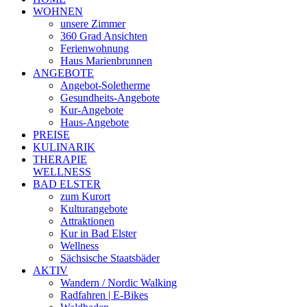
WOHNEN
unsere Zimmer
360 Grad Ansichten
Ferienwohnung
Haus Marienbrunnen
ANGEBOTE
Angebot-Soletherme
Gesundheits-Angebote
Kur-Angebote
Haus-Angebote
PREISE
KULINARIK
THERAPIE
WELLNESS
BAD ELSTER
zum Kurort
Kulturangebote
Attraktionen
Kur in Bad Elster
Wellness
Sächsische Staatsbäder
AKTIV
Wandern / Nordic Walking
Radfahren | E-Bikes